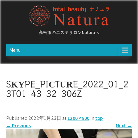
Skip
to
content
高松市のエステサロンNaturaへ
Menu
SKYPE_PICTURE_2022_01_2
3T01_43_32_306Z
Published 2022年1月23日 at
1200 × 800
in
top
←
Previous
Next
→