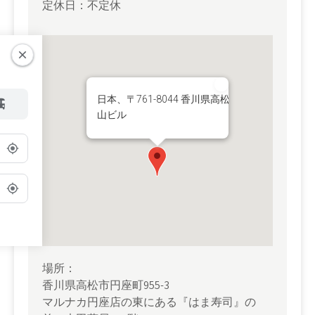
定休日：不定休
日本、〒761-8044 香川県高松市円座町 太
山ビル
o
場所：
香川県高松市円座町955-3
マルナカ円座店の東にある『はま寿司』の