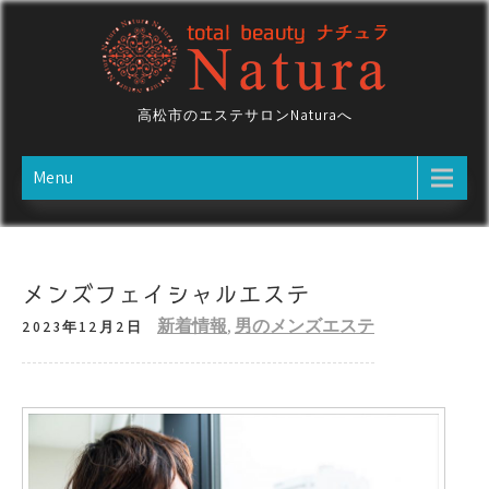
Skip
to
content
高松市のエステサロンNaturaへ
Menu
メンズフェイシャルエステ
新着情報
,
男のメンズエステ
2023年12月2日