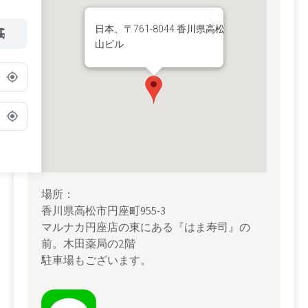
日本、〒761-8044 香川県高松市円座町 太
山ビル
o
場所：
香川県高松市円座町955-3
マルナカ円座店の東にある『はま寿司』の
前。木田薬局の2階
駐車場もございます。