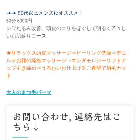
➡➡ 50代以上メンズにオススメ！
60分 6300円
シワたるみ改善、頭皮のコリをほぐして明るく若々し
いお肌蘇りコース
リラックス頭皮マッサージ⇒ピーリング洗顔⇒デコ
★
ルテお顔の経絡マッサージ⇒エンダモロジーリフトア
ップ引き締め⇒うるおいお仕上げ※ご希望で眉毛カッ
ト
投
大人のまつ毛パーマ
稿
ナ
お問い合わせ, 連絡先はこ
ビ
ちら↓
ゲ